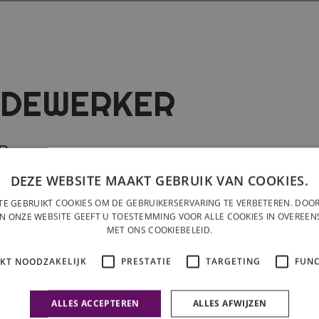
EDEWERKER
P
DEZE WEBSITE MAAKT GEBRUIK VAN COOKIES.
IJ)BAAN VOOR DEZE ZOMER? VANAF APRIL
TE GEBRUIKT COOKIES OM DE GEBRUIKERSERVARING TE VERBETEREN. DOOR
WERKENDE, FLEXIBELE,
N ONZE WEBSITE GEEFT U TOESTEMMING VOOR ALLE COOKIES IN OVEREE
MET ONS COOKIEBELEID.
'S ZONDER 9 TOT 5 MENTALITEIT.
IEN BRENG JIJ DE ZOMER WEL DOOR OP
IKT NOODZAKELIJK
PRESTATIE
TARGETING
FUNC
ALLES ACCEPTEREN
ALLES AFWIJZEN