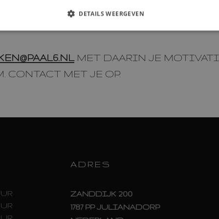
DETAILS WEERGEVEN
KEN@PAAL6.NL
MET DAARIN JE MOTIVAT
M. CONTACT MET JE OP.
ADRES
 UUR
ZANDDIJK 200
 UUR
1787 PP JULIANADORP
 UUR