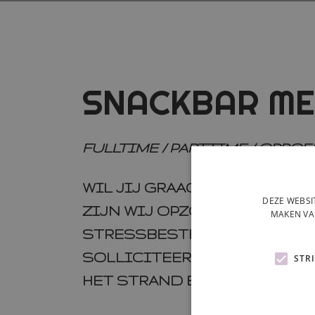
SNACKBAR M
FULLTIME / PARTTIME / OPROE
WIL JIJ GRAAG EEN LEUKE (B
DEZE WEBSI
ZIJN WIJ OPZOEK NAAR HARD
MAKEN VA
STRESSBESTENDIGE COLLEGA
SOLLICITEER NU EN MISSCH
STR
HET STRAND BIJ PAAL6!